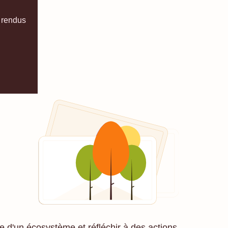
 rendus
le d'un écosystème et réfléchir à des actions.