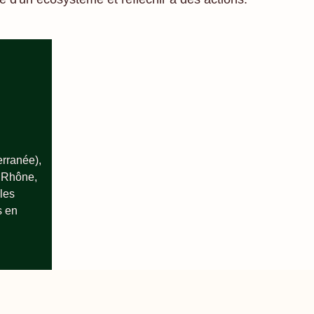
erranée),
 Rhône,
lles
s en