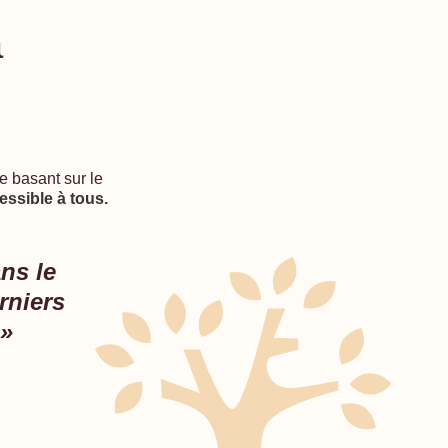
a
e basant sur le
cessible à tous.
ns le
rniers
 »