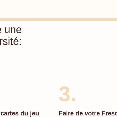
e
une
sité:
3.
 cartes du jeu
Faire de votre Fres