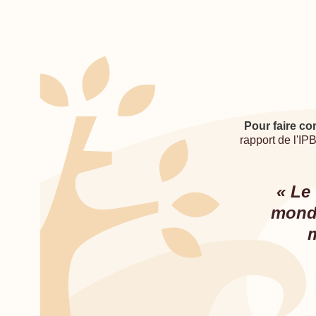
Pour faire co
rapport de l'I
« Le
monde
m