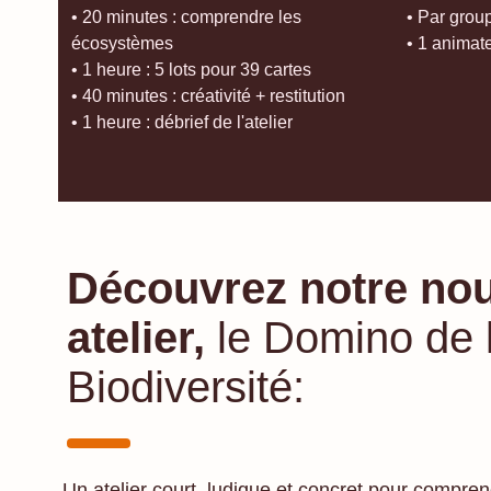
• 20 minutes : comprendre les
• Par grou
écosystèmes
• 1 animat
• 1 heure : 5 lots pour 39 cartes
• 40 minutes : créativité + restitution
• 1 heure : débrief de l'atelier
Découvrez notre no
atelier,
le Domino de 
Biodiversité:
Un atelier court, ludique et concret pour comprend