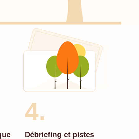
4.
que
Débriefing et pistes